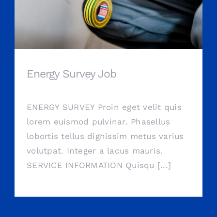
Energy Survey Job
ENERGY SURVEY Proin eget velit quis
lorem euismod pulvinar. Phasellus
lobortis tellus dignissim metus varius
volutpat. Integer a lacus mauris.
SERVICE INFORMATION Quisqu [...]