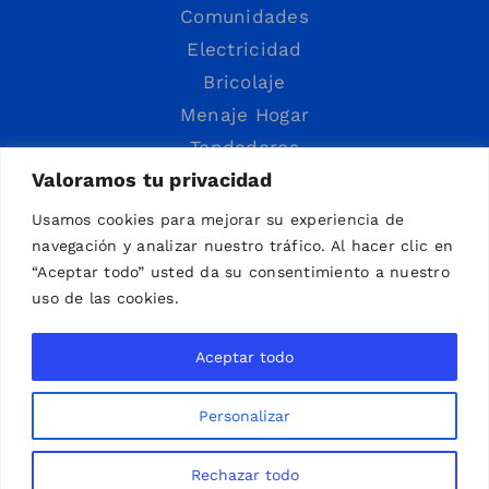
Comunidades
Electricidad
Bricolaje
Menaje Hogar
Tendederos
Valoramos tu privacidad
Usamos cookies para mejorar su experiencia de
navegación y analizar nuestro tráfico. Al hacer clic en
“Aceptar todo” usted da su consentimiento a nuestro
uso de las cookies.
ES
Aceptar todo
© Copyright 2026 | Todos los derechos reservados |
Aviso
Personalizar
Legal
|
Política de Privacidad
Rechazar todo